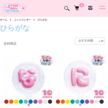
0
ホーム
ぷっくりレター
ひらがな
ひらがな
全85商品