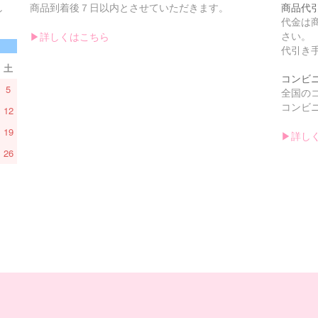
し
商品到着後７日以内とさせていただきます。
商品代
。
代金は
さい。
▶︎詳しくはこちら
代引き手
土
コンビ
5
全国の
コンビニ
12
19
▶︎詳し
26