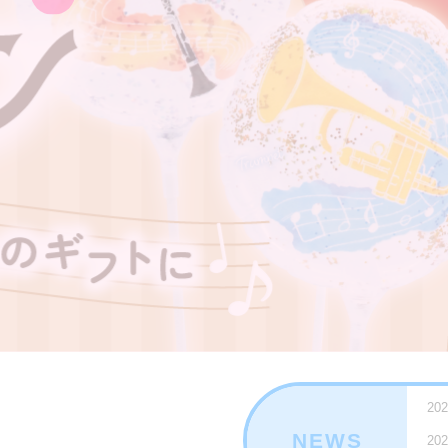
202
NEWS
202