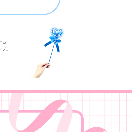
する、
ップ。