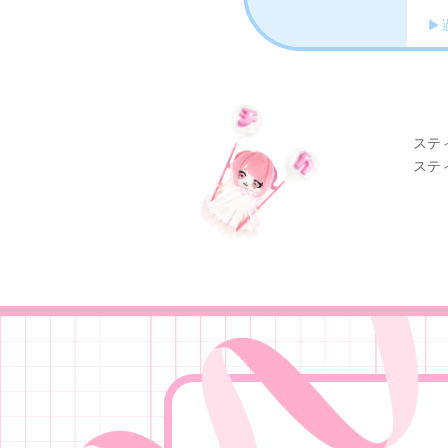
▶
ステ
ステ