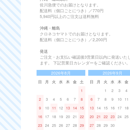
佐川急便でのお届けとなります。
配送料（個口ごとにつき）／770円
5,940円以上のご注文は送料無料
沖縄・離島
クロネコヤマトでのお届けとなります。
配送料（個口ごとにつき）／2,200円
発送
ご注文・お支払い確認後3営業日以内に発送いた
ます。 下記営業日カレンダーをご確認ください
2026年8月
2026年9月
日
月
火
水
木
金
土
日
月
火
水
木
金
1
1
2
3
4
2
3
4
5
6
7
8
6
7
8
9
10
11
9
10
11
12
13
14
15
13
14
15
16
17
18
16
17
18
19
20
21
22
20
21
22
23
24
25
23
24
25
26
27
28
29
27
28
29
30