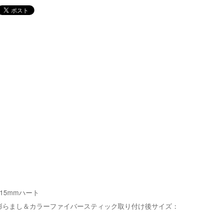
115mmハート
膨らまし＆カラーファイバースティック取り付け後サイズ：