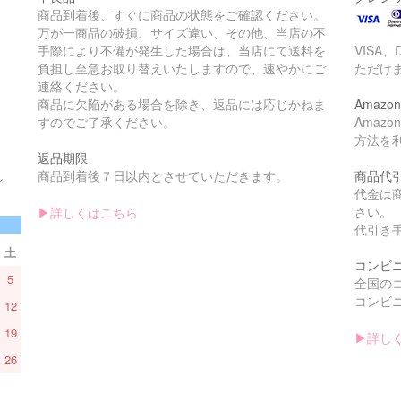
商品到着後、すぐに商品の状態をご確認ください。
万が一商品の破損、サイズ違い、その他、当店の不
手際により不備が発生した場合は、当店にて送料を
VISA、
負担し至急お取り替えいたしますので、速やかにご
ただけ
連絡ください。
商品に欠陥がある場合を除き、返品には応じかねま
Amazon
すのでご了承ください。
Amaz
方法を
返品期限
し
商品到着後７日以内とさせていただきます。
商品代
。
代金は
さい。
▶︎詳しくはこちら
代引き手
土
コンビ
5
全国の
コンビニ
12
19
▶︎詳し
26