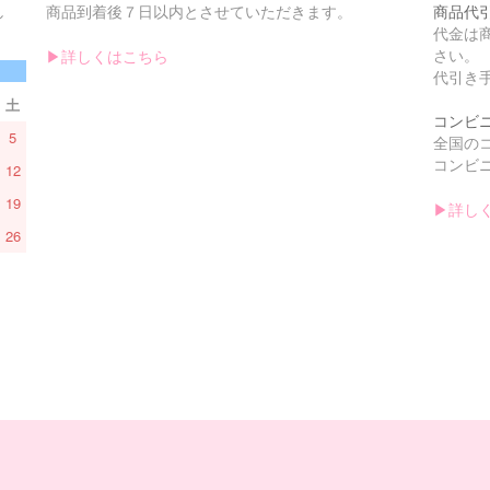
し
商品到着後７日以内とさせていただきます。
商品代
。
代金は
さい。
▶︎詳しくはこちら
代引き手
土
コンビ
5
全国の
コンビニ
12
19
▶︎詳し
26