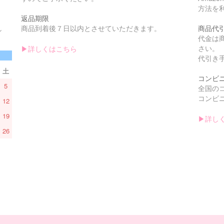
方法を
返品期限
し
商品到着後７日以内とさせていただきます。
商品代
。
代金は
さい。
▶︎詳しくはこちら
代引き手
土
コンビ
5
全国の
コンビニ
12
19
▶︎詳し
26