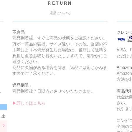
RETURN
返品について
不良品
クレジ
商品到着後、すぐに商品の状態をご確認ください。
万が一商品の破損、サイズ違い、その他、当店の不
手際により不備が発生した場合は、当店にて送料を
VISA、
負担し至急お取り替えいたしますので、速やかにご
ただけ
連絡ください。
商品に欠陥がある場合を除き、返品には応じかねま
Amazon
すのでご了承ください。
Amaz
方法を
返品期限
し
商品到着後７日以内とさせていただきます。
商品代
。
代金は
さい。
▶︎詳しくはこちら
代引き手
土
コンビ
5
全国の