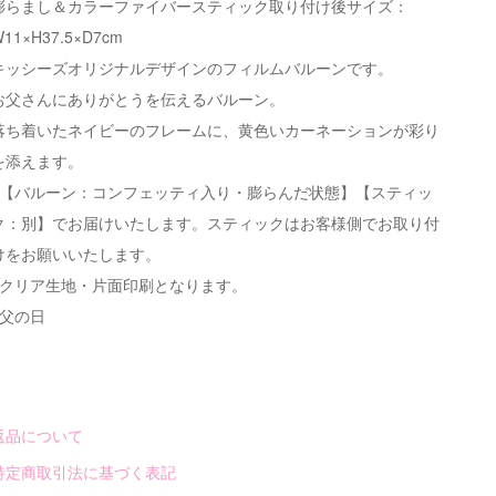
膨らまし＆カラーファイバースティック取り付け後サイズ：
11×H37.5×D7cm
キッシーズオリジナルデザインのフィルムバルーンです。
お父さんにありがとうを伝えるバルーン。
落ち着いたネイビーのフレームに、黄色いカーネーションが彩り
を添えます。
※【バルーン：コンフェッティ入り・膨らんだ状態】【スティッ
ク：別】でお届けいたします。スティックはお客様側でお取り付
けをお願いいたします。
※クリア生地・片面印刷となります。
#父の日
返品について
特定商取引法に基づく表記